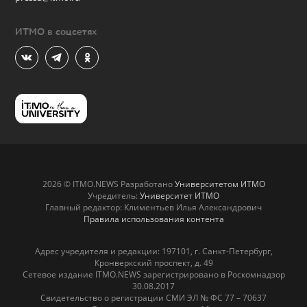
ИТМО в соцсетях
2026 © ITMO.NEWS Разработано
Университетом ИТМО
Учредитель:
Университет ИТМО
Главный редактор: Климентьев Илья Александрович
Правила использования контента
Адрес учредителя и редакции: 197101, г. Санкт-Петербург,
Кронверкский проспект, д. 49
Сетевое издание ITMO.NEWS зарегистрировано в Роскомнадзор
30.08.2017
Свидетельство о регистрации СМИ ЭЛ № ФС 77 – 70637