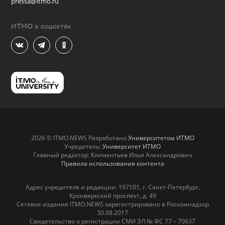
pressa@itmo.ru
ИТМО в соцсетях
2026 © ITMO.NEWS Разработано
Университетом ИТМО
Учредитель:
Университет ИТМО
Главный редактор: Климентьев Илья Александрович
Правила использования контента
Адрес учредителя и редакции: 197101, г. Санкт-Петербург,
Кронверкский проспект, д. 49
Сетевое издание ITMO.NEWS зарегистрировано в Роскомнадзор
30.08.2017
Свидетельство о регистрации СМИ ЭЛ № ФС 77 – 70637