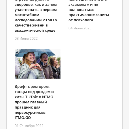
здоровье: как и зачем
экзаменам и не
участвовать в первом
волноваться:
масштабном
практические советы
исследовании ИТМО о
от психолога
качестве жизни в
04 Июля 2023
академической среде
03 Июня 2022
Дрифт с ректором,
танцы под дождем и
хиты TikTok: в ИТМО
прошел главный
праздник для
первокурсников
ITMO.GO
01 Сентября 2022