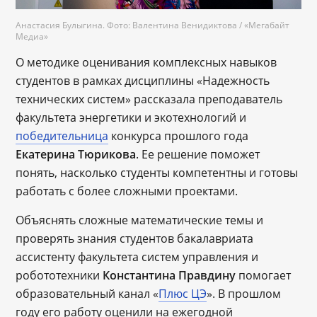
Анастасия Булыгина. Фото: Валентина Венидиктова / «Мегабайт
Медиа»
О методике оценивания комплексных навыков
студентов в рамках дисциплины «Надежность
технических систем» рассказала преподаватель
факультета энергетики и экотехнологий и
победительница
конкурса прошлого года
Екатерина Тюрикова
. Ее решение поможет
понять, насколько студенты компетентны и готовы
работать с более сложными проектами.
Объяснять сложные математические темы и
проверять знания студентов бакалавриата
ассистенту факультета систем управления и
робототехники
Константина Правдину
помогает
образовательный канал «
Плюс ЦЭ
». В прошлом
году его работу оценили на ежегодной