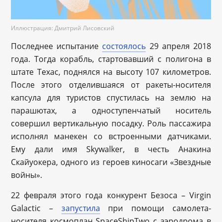
Иллюстрация: Дмитрий Лисовский
Последнее испытание
состоялось
29 апреля 2018
года. Тогда корабль, стартовавший с полигона в
штате Техас, поднялся на высоту 107 километров.
После этого отделившаяся от ракеты-носителя
капсула для туристов спустилась на землю на
парашютах, а одноступенчатый носитель
совершил вертикальную посадку. Роль пассажира
исполнял манекен со встроенными датчиками.
Ему дали имя Skywalker, в честь Анакина
Скайуокера, одного из героев киносаги «Звездные
войны».
22 февраля этого года конкурент Безоса – Virgin
Galactic –
запустила
при помощи самолета-
носителя космоплан SpaceShipTwo с аэродрома в