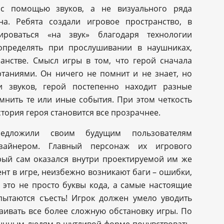
 с помощью звуков, а не визуального ряда
а. Ребята создали игровое пространство, в
ироваться «на звук» благодаря технологии
 определять при прослушивании в наушниках,
ранстве. Смысл игры в том, что герой сначала
таниями. Он ничего не помнит и не знает, но
и звуков, герой постепенно находит разные
мнить те или иные события. При этом четкость
история героя становится все прозрачнее.
редложили своим будущим пользователям
изайнером. Главный персонаж их игрового
орый сам оказался внутри проектируемой им же
ент в игре, неизбежно возникают баги – ошибки,
 это не просто буквы кода, а самые настоящие
пытаются съесть! Игрок должен умело уводить
раивать все более сложную обстановку игры. По
бычным людям в шутливой форме почувствовать,