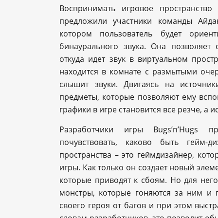
Воспринимать игровое пространство
предложили участники команды Айдан
котором пользователь будет ориент
бинаурального звука. Она позволяет
откуда идет звук в виртуальном прост
находится в комнате с размытыми очер
слышит звуки. Двигаясь на источник
предметы, которые позволяют ему вспо
графики в игре становится все резче, а 
Разработчики игры Bugs’n’Hugs п
почувствовать, каково быть гейм-д
пространства – это геймдизайнер, кот
игры. Как только он создает новый элем
которые приводят к сбоям. Но для него
монстры, которые гоняются за ним и 
своего героя от багов и при этом выст
словам разработчиков, это позволит о