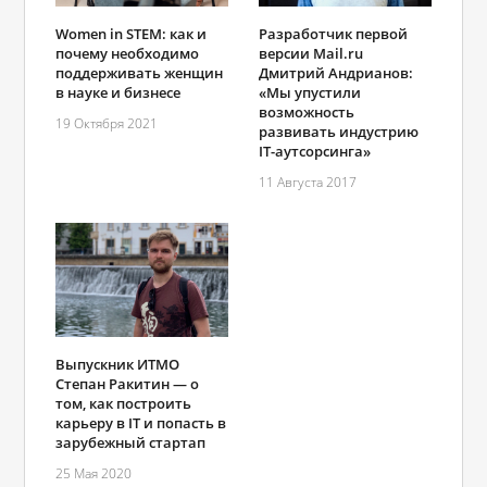
Women in STEM: как и
Разработчик первой
почему необходимо
версии Mail.ru
поддерживать женщин
Дмитрий Андрианов:
в науке и бизнесе
«Мы упустили
возможность
19 Октября 2021
развивать индустрию
IT-аутсорсинга»
11 Августа 2017
Выпускник ИТМО
Степан Ракитин ― о
том, как построить
карьеру в IT и попасть в
зарубежный стартап
25 Мая 2020