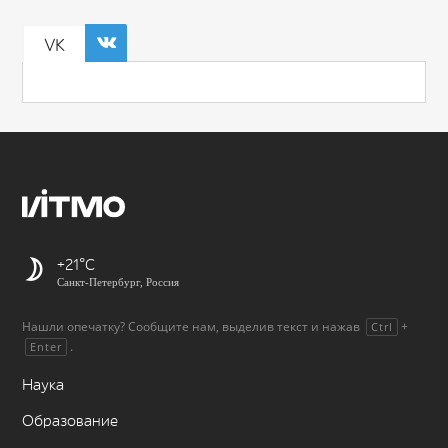
VK
+21
Санкт-Петербург, Россия
Нашли опечатку? Сообщите нам, выделив текст и нажав
+
Ctrl
.
Enter
Наука
Образование