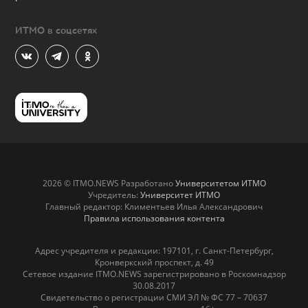
ИТМО в соцсетях
2026 © ITMO.NEWS Разработано
Университетом ИТМО
Учредитель:
Университет ИТМО
Главный редактор: Климентьев Илья Александрович
Правила использования контента
Адрес учредителя и редакции: 197101, г. Санкт-Петербург,
Кронверкский проспект, д. 49
Сетевое издание ITMO.NEWS зарегистрировано в Роскомнадзор
30.08.2017
Свидетельство о регистрации СМИ ЭЛ № ФС 77 – 70637