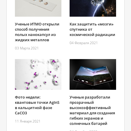
Ученые ИТМО открыли
Как защитить «мозги»
способ получения
спутника от
полых нанокапсул из
космической радиации
жидких металлов
04 Февраля 2021
03 Марта 2021
Фото недели:
Ученые разработали
квантовые точки AgInS
прозрачный
в кальцитной фазе
высокоэффективный
CaCO3
материал для создания
гибких экранов и
11 Января 2021
солнечных батарей