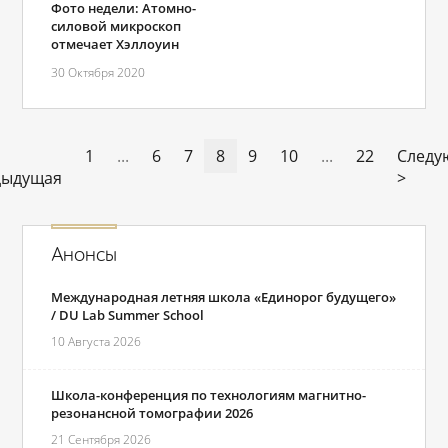
Фото недели: Атомно-
силовой микроскоп
отмечает Хэллоуин
30 Октября 2020
1
...
6
7
8
9
10
...
22
Следу
дыдущая
>
Анонсы
Международная летняя школа «Единорог будущего»
/ DU Lab Summer School
10 Августа 2026
Школа-конференция по технологиям магнитно-
резонансной томографии 2026
21 Сентября 2026