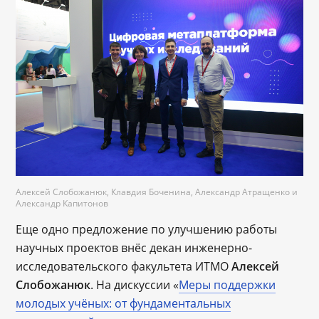
Алексей Слобожанюк, Клавдия Боченина, Александр Атращенко и
Александр Капитонов
Еще одно предложение по улучшению работы
научных проектов внёс декан инженерно-
исследовательского факультета ИТМО
Алексей
Слобожанюк
. На дискуссии «
Меры поддержки
молодых учёных: от фундаментальных