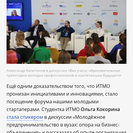
Александр Капитонов в дискуссии «Век учись: образовательные
траектории молодых профессионалов и компетенции будущего»
Ещё одним доказательством того, что ИТМО
пронизан инициативами и инновациями, стало
посещение форума нашими молодыми
стартаперами. Студентка ИТМО
Ольга Кокорина
стала спикером
в дискуссии «Молодёжное
предпринимательство в вузах: опора на бизнес-
объединения» и рассказала об опыте организации